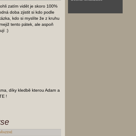
mohli zatím vidět je skoro 100%
dná doba zjistit si kdo podle
ázka, kdo si myslíte že z kruhu
již tento pátek, ale aspoň
jí :)
ama, díky kledbě kterou Adam a
TE !
rse
AŘAZENÉ