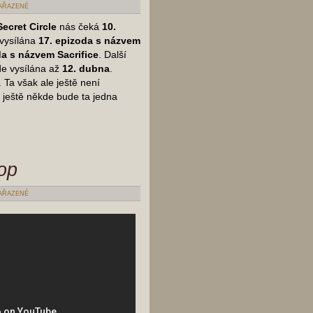
AŘAZENÉ
ecret Circle
nás čeká
10.
dvysílána
17. epizoda s názvem
a s názvem Sacrifice
. Další
e vysílána až
12. dubna
.
 Ta však ale ještě není
 ještě někde bude ta jedna
op
AŘAZENÉ