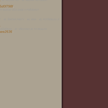
38. NECHAT HO
39. NECHAT HO ODEJÍT
?
d0f798f
:
KDY BUDOU VĚCI ZASE V POŘÁDKU?
T
43. ŠPATNÁ PÁRTY
44. VINA
45. POTŘEBUJU JÍ
?
S DŮVĚROU
47. VŠECHNO JE TO REALITA
aee2636
: