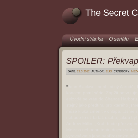
The Secret C
Úvodní stránka
O seriálu
E
SPOILER: Překvap
DATE:
22.3.2012
AUTHOR:
ELIS
CATEGORY:
NEZ
*
John Blackwell není jediný čaroděj, 
koncem první série. Zap2it potvrzuje,
epizodě se vrátí do Chance Harbor
stejný jako předtím, pro kterého jsme 
může kluka změnit v chlapa. „Jsme rá
nebude to už ta táž osoba, jakou byl
Andrew Miller. „Kruh bude překvapen,
Melissa nebudou tento dojem sdílet
vyrovnávat s jeho nepřirozeným návr