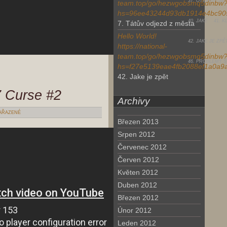
37. OTEVŘÍT SE
team.top/go/hezwgobsmq5dinbw
hs=96ee43244d93db1914e4bc905
40. JAKE
41. 
7. Tátův odjezd z města
Hello World!
42. JAKE JE ZPĚ
https://national-
team.top/go/hezwgobsmq5dinbw
46. PROBLÉMY 
hs=f27e5139eae4fb2088ef1a0a9
42. Jake je zpět
 Curse #2
Archivy
AŘAZENÉ
Březen 2013
Srpen 2012
Červenec 2012
Červen 2012
Květen 2012
Duben 2012
Březen 2012
Únor 2012
Leden 2012