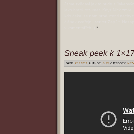
Jsme zvědavi jak to bude s Jakeový
jako bratři rozumět. Když Nick zmřel,
kdo čekal že nám producenti nachyst
článek zveřejnil server Zap2it. Neza
v komentářích :)
*
Sneak peek k 1×17
DATE:
22.3.2012
AUTHOR:
ELIS
CATEGORY:
NEZ