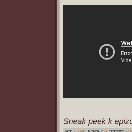
Sneak peek k epiz
DATE:
21.3.2012
AUTHOR:
ELIS
CATEGORY:
NEZ