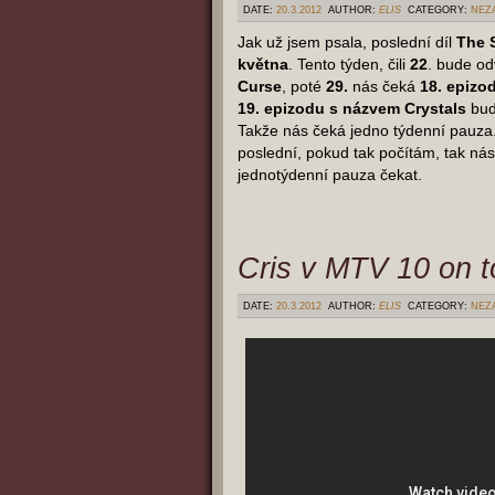
DATE:
20.3.2012
AUTHOR:
ELIS
CATEGORY:
NEZ
Jak už jsem psala, poslední díl
The S
května
. Tento týden, čili
22
. bude o
Curse
, poté
29.
nás čeká
18. epizod
19. epizodu s názvem Crystals
bud
Takže nás čeká jedno týdenní pauza.
poslední, pokud tak počítám, tak nás
jednotýdenní pauza čekat.
Cris v MTV 10 on t
DATE:
20.3.2012
AUTHOR:
ELIS
CATEGORY:
NEZ