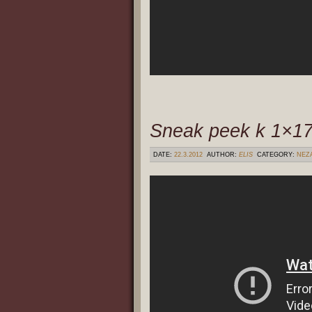
Sneak peek k 1×17
DATE:
22.3.2012
AUTHOR:
ELIS
CATEGORY:
NEZ