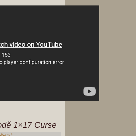
odě 1×17 Curse
AŘAZENÉ