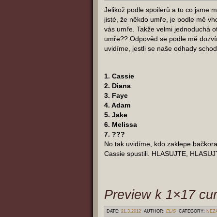
Jelikož podle spoilerů a to co jsme 
jisté, že někdo umře, je podle mě vho
vás umře. Takže velmi jednoduchá ot
umře?? Odpověd se podle mě dozvíme
uvidíme, jestli se naše odhady schodu
1. Cassie
2. Diana
3. Faye
4. Adam
5. Jake
6. Melissa
7. ???
No tak uvidíme, kdo zaklepe bačkor
Cassie spustili. HLASUJTE, HLASUJ
Preview k 1×17 cu
DATE:
21.3.2012
AUTHOR:
ELIS
CATEGORY:
NEZ