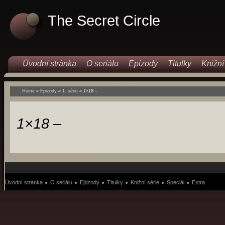
The Secret Circle
Úvodní stránka
O seriálu
Epizody
Titulky
Knižní
Home
»
Epizody
»
1. série
»
1×18 –
1×18 –
Úvodní stránka
O seriálu
Epizody
Titulky
Knižní série
Speciál
Extra